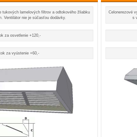
 tukových lamelových filtrov a odtokového žliabku
Celonerezové vy
. Ventilátor nie je súčasťou dodávky.
s 
ok za osvetlenie +120,-
tok za vyústenie +60,-