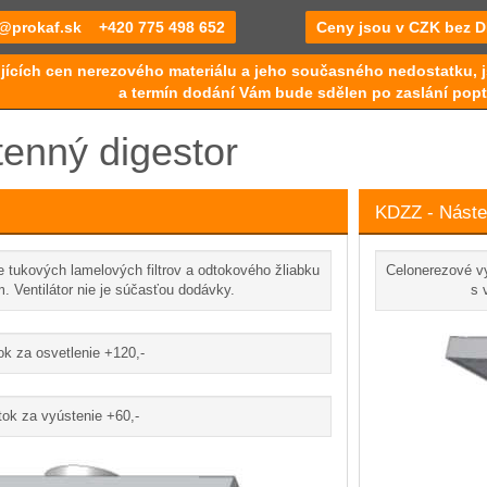
@prokaf.sk
+420 775 498 652
Ceny jsou v CZK bez 
jících cen nerezového materiálu a jeho současného nedostatku, j
a termín dodání Vám bude sdělen po zaslání popt
enný digestor
KDZZ - Náste
 tukových lamelových filtrov a odtokového žliabku
Celonerezové vy
. Ventilátor nie je súčasťou dodávky.
s 
ok za osvetlenie +120,-
tok za vyústenie +60,-