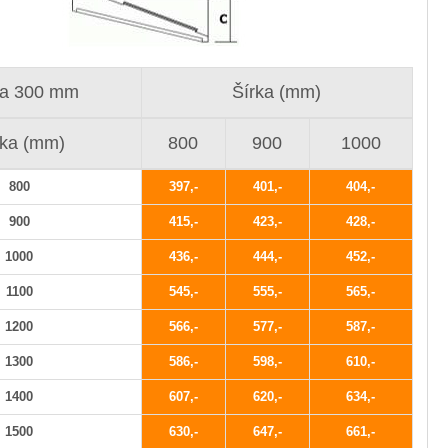
a 300 mm
Šírka (mm)
žka (mm)
800
900
1000
800
397
401
404
900
415
423
428
1000
436
444
452
1100
545
555
565
1200
566
577
587
1300
586
598
610
1400
607
620
634
1500
630
647
661