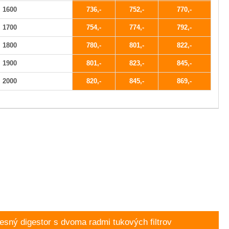
1600
736
752
770
1700
754
774
792
1800
780
801
822
1900
801
823
845
2000
820
845
869
sný digestor s dvoma radmi tukových filtrov