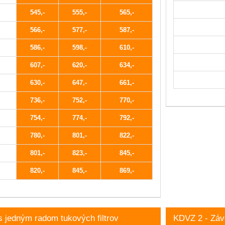
545
555
565
566
577
587
586
598
610
607
620
634
630
647
661
736
752
770
754
774
792
780
801
822
801
823
845
820
845
869
s jedným radom tukových filtrov
KDVZ 2 - Záve