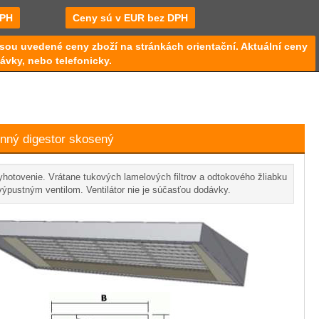
DPH
Ceny sú v EUR bez DPH
sou uvedené ceny zboží na stránkách orientační. Aktuální ceny
ávky, nebo telefonicky.
nný digestor skosený
hotovenie. Vrátane tukových lamelových filtrov a odtokového žliabku
výpustným ventilom. Ventilátor nie je súčasťou dodávky.