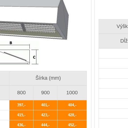
Výšk
Dĺ
Šírka (mm)
800
900
1000
397
401
404
415
423
428
436
444
452