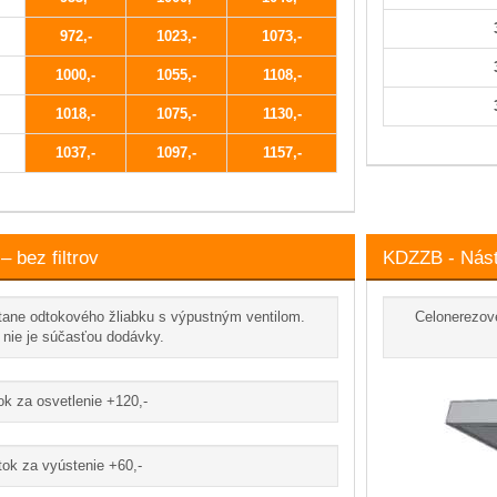
972
1023
1073
1000
1055
1108
1018
1075
1130
1037
1097
1157
 bez filtrov
KDZZB - Náste
tane odtokového žliabku s výpustným ventilom.
Celonerezov
r nie je súčasťou dodávky.
ok za osvetlenie +120,-
tok za vyústenie +60,-