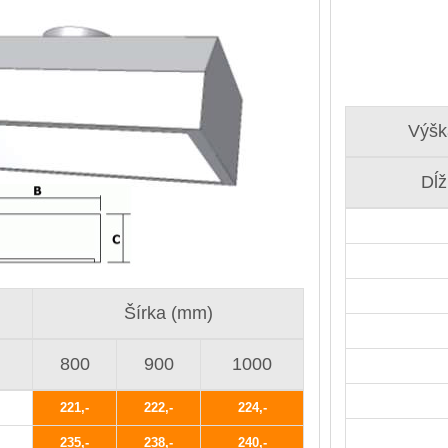
Výšk
Dĺ
Šírka (mm)
800
900
1000
221
222
224
235
238
240