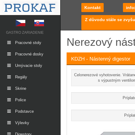
Kontakt
info
Z důvodu stále se zvyšu
GASTRO ZARIADENIE
Nerezový nást
Pracovné stoly
Pracovné dosky
KDZH - Nástenný digestor
Umývacie stoly
Celonerezové vyhotovenie. Vrátane
Regály
s výpustným ventilom
Skrine
Príplat
Police
Podstavce
Prípla
Výlevky
Digestory