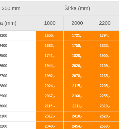
a 300 mm
Šírka (mm)
ka (mm)
1800
2000
2200
2300
1650
1721
1794
2400
1683
1759
1833
2500
1741
1820
1900
2600
1944
2026
2109
2700
1992
2078
2165
2800
2024
2115
2205
2900
2067
2160
2255
3000
2115
2211
2310
3100
2317
2418
2520
3200
2349
2454
2560