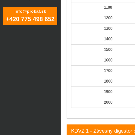
1100
info@prokaf.sk
+420 775 498 652
1200
1300
1400
1500
1600
1700
1800
1900
2000
KDVZ 1 - Závesný digestor 