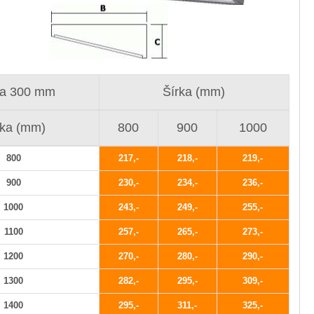
a 300 mm
Šírka (mm)
žka (mm)
800
900
1000
800
217
218
219
900
230
234
236
1000
243
249
255
1100
257
265
273
1200
270
280
290
1300
282
295
309
1400
295
311
325