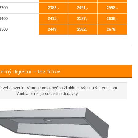
3300
2382
2491
2598
3400
2415
2527
2638
3500
2449
2562
2678
nný digestor – bez filtrov
é vyhotovenie. Vrátane odtokového žliabku s výpustným ventilom.
Ventilátor nie je súčasťou dodávky.