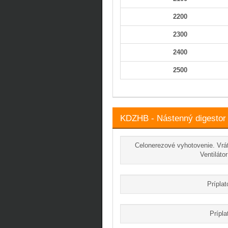
2200
2300
2400
2500
KDZHB - Nástenný digestor –
Celonerezové vyhotovenie. Vrá
Ventiláto
Príplat
Prípla