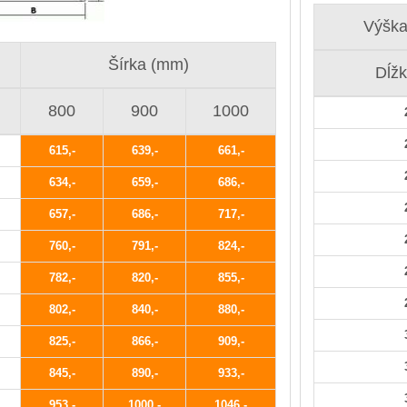
Výšk
Šírka (mm)
Dĺž
800
900
1000
615
639
661
634
659
686
657
686
717
760
791
824
782
820
855
802
840
880
825
866
909
845
890
933
953
1000
1046