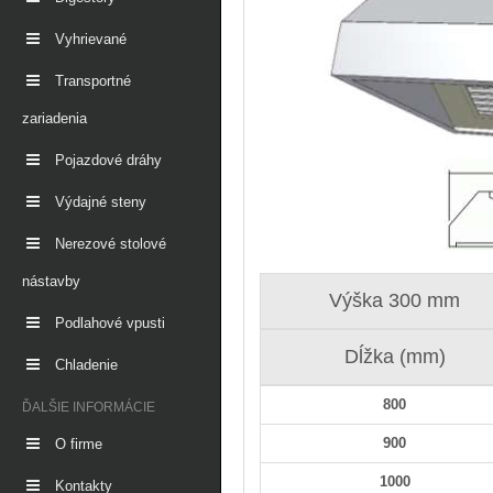
Vyhrievané
Transportné
zariadenia
Pojazdové dráhy
Výdajné steny
Nerezové stolové
nástavby
Výška 300 mm
Podlahové vpusti
Dĺžka (mm)
Chladenie
800
ĎALŠIE INFORMÁCIE
900
O firme
1000
Kontakty