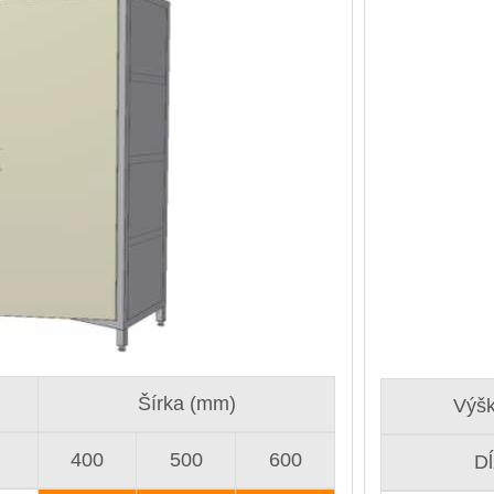
Šírka (mm)
Výš
400
500
600
Dĺ