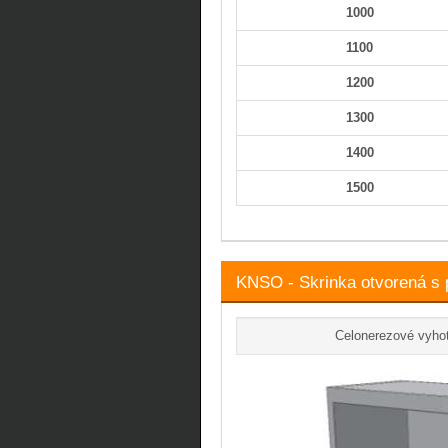
1000
1100
1200
1300
1400
1500
KNSO - Skrinka otvorená s 
Celonerezové vyho