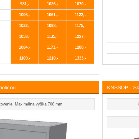
981
1026
1070
1006
1061
1122
1032
1098
1175
1058
1135
1227
1084
1173
1280
1109
1210
1333
policou
KNSSDP - Skr
tovenie. Maximálna výška 706 mm.