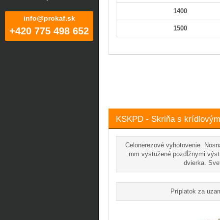
1400
info@prokaf.sk
1500
+420 775 498 652
KSKPD - Skriňa s krídlovým
Celonerezové vyhotovenie. Nosná
mm vystužené pozdĺžnymi výstu
dvierka. Sve
Príplatok za uza