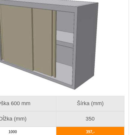
ýška 600 mm
Šírka (mm)
Dĺžka (mm)
350
1000
397