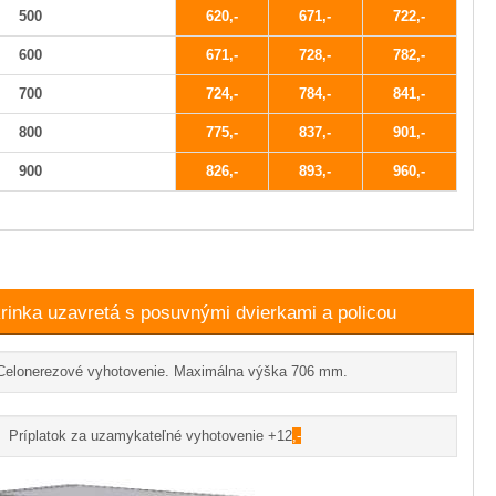
500
620
671
722
600
671
728
782
700
724
784
841
800
775
837
901
900
826
893
960
inka uzavretá s posuvnými dvierkami a policou
Celonerezové vyhotovenie. Maximálna výška 706 mm.
Príplatok za uzamykateľné vyhotovenie +12