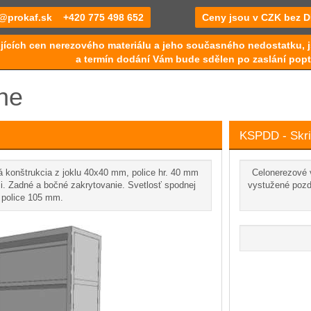
@prokaf.sk
+420 775 498 652
Ceny jsou v CZK bez 
jících cen nerezového materiálu a jeho současného nedostatku, j
a termín dodání Vám bude sdělen po zaslání popt
ne
KSPDD - Skri
 konštrukcia z joklu 40x40 mm, police hr. 40 mm
Celonerezové 
. Zadné a bočné zakrytovanie. Svetlosť spodnej
vystužené pozd
police 105 mm.