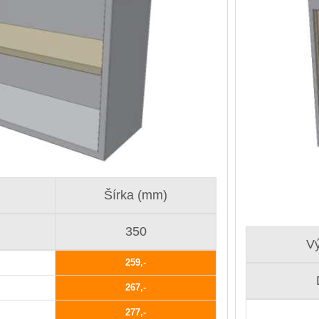
Šírka (mm)
350
V
259
267
277