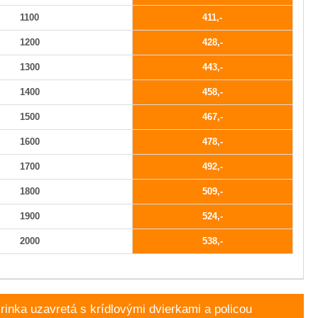
1100
411
1200
428
1300
443
1400
458
1500
467
1600
478
1700
492
1800
509
1900
524
2000
538
nka uzavretá s krídlovými dvierkami a policou