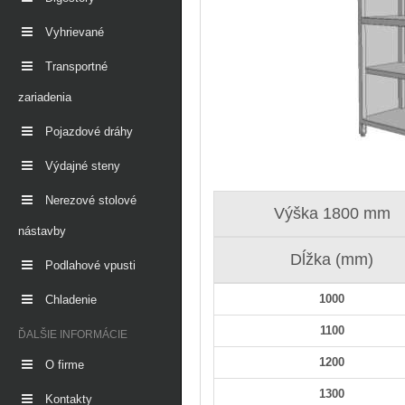
Vyhrievané
Transportné
zariadenia
Pojazdové dráhy
Výdajné steny
Nerezové stolové
Výška 1800 mm
nástavby
Dĺžka (mm)
Podlahové vpusti
1000
Chladenie
1100
ĎALŠIE INFORMÁCIE
1200
O firme
1300
Kontakty