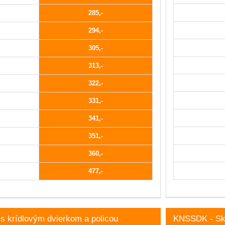
285
294
305
313
322
331
341
351
360
477
s krídlovým dvierkom a policou
KNSSDK - Skri