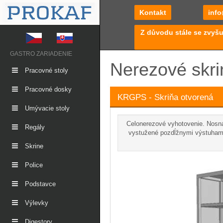
Kontakt
info
Z důvodu stále se zvyšu
GASTRO ZARIADENIE
Nerezové skri
Pracovné stoly
Pracovné dosky
KRGPS - Skriňa otvorená
Umývacie stoly
Celonerezové vyhotovenie. Nosná
Regály
vystužené pozdĺžnymi výstuhami
Skrine
Police
Podstavce
Výlevky
Digestory