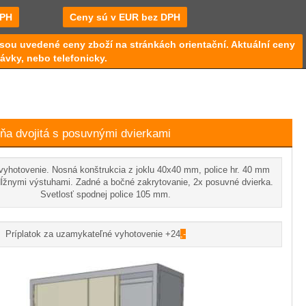
DPH
Ceny sú v EUR bez DPH
sou uvedené ceny zboží na stránkách orientační. Aktuální ceny
ávky, nebo telefonicky.
ňa dvojitá s posuvnými dvierkami
vyhotovenie. Nosná konštrukcia z joklu 40x40 mm, police hr. 40 mm
ĺžnymi výstuhami. Zadné a bočné zakrytovanie, 2x posuvné dvierka.
Svetlosť spodnej police 105 mm.
Príplatok za uzamykateľné vyhotovenie +24