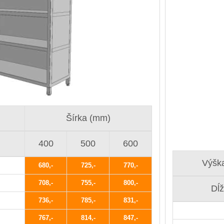
Šírka (mm)
400
500
600
Výšk
680
725
770
708
755
800
Dĺ
736
785
831
767
814
847