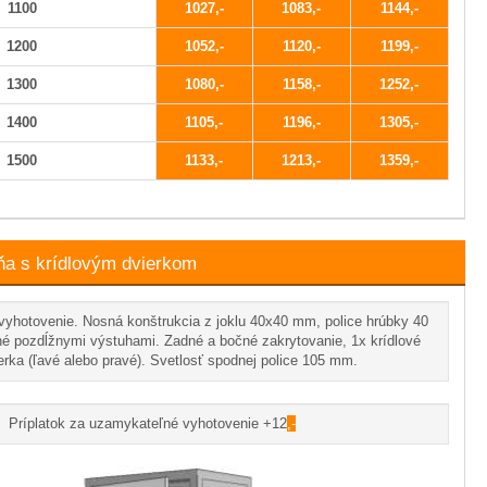
1100
1027
1083
1144
1200
1052
1120
1199
1300
1080
1158
1252
1400
1105
1196
1305
1500
1133
1213
1359
ňa s krídlovým dvierkom
vyhotovenie. Nosná konštrukcia z joklu 40x40 mm, police hrúbky 40
 pozdĺžnymi výstuhami. Zadné a bočné zakrytovanie, 1x krídlové
erka (ľavé alebo pravé). Svetlosť spodnej police 105 mm.
Príplatok za uzamykateľné vyhotovenie +12