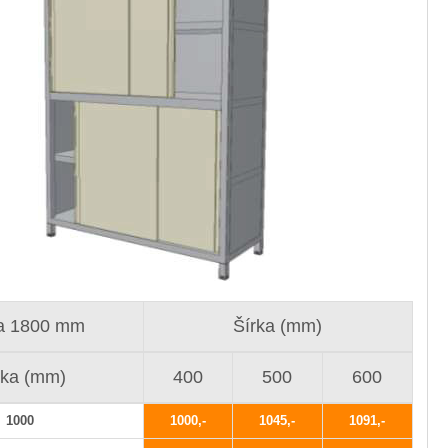
a 1800 mm
Šírka (mm)
žka (mm)
400
500
600
1000
1000
1045
1091