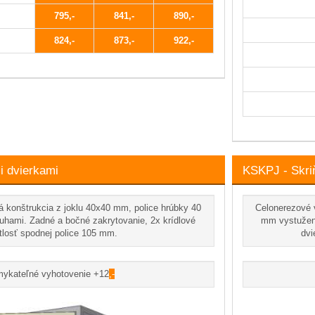
795
841
890
824
873
922
i dvierkami
KSKPJ - Skri
 konštrukcia z joklu 40x40 mm, police hrúbky 40
Celonerezové 
hami. Zadné a bočné zakrytovanie, 2x krídlové
mm vystužené
tlosť spodnej police 105 mm.
dvi
mykateľné vyhotovenie +12